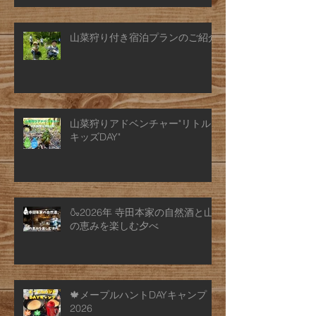
山菜狩り付き宿泊プランのご紹介
山菜狩りアドベンチャー"リトル
キッズDAY"
🍶2026年 寺田本家の自然酒と山
の恵みを楽しむ夕べ
🍁メープルハントDAYキャンプ
2026