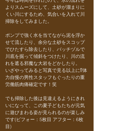
今年は時間を作れたので、水の流れを
よりスムーズにして、土砂が溜まりに
くい川にするため、気合いを入れて川
掃除をしてみました。
ポンプで強く水を当てながら泥を浮か
せて流したり、余分な土砂をスコップ
でひたすら除去したり、バッチヅルで
川底を掘って傾斜をつけたり、川の流
れを遮る邪魔な大岩をどかしたり。
いざやってみると写真で見る以上に⁉︎体
力自慢の男性スタッフもぐったりの重
労働筋肉痛確定です！笑
でも掃除した後は見違えるようにきれ
いになって、この夏子どもたちが元気
に遊びまわる姿が見られるのが楽しみ
です(ビフォー：5枚目 アフター：6枚
目)