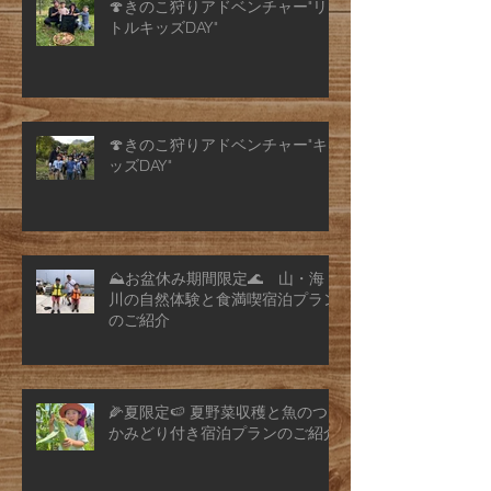
🍄きのこ狩りアドベンチャー"リ
トルキッズDAY"
🍄きのこ狩りアドベンチャー"キ
ッズDAY"
⛰️お盆休み期間限定🌊 山・海・
川の自然体験と食満喫宿泊プラン
のご紹介
🌽夏限定🍉 夏野菜収穫と魚のつ
かみどり付き宿泊プランのご紹介