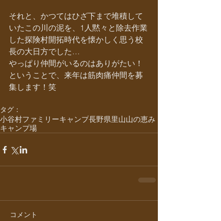
それと、かつてはひざ下まで堆積して
いたこの川の泥を、1人黙々と除去作業
した探険村開拓時代を懐かしく思う校
長の大日方でした…
やっぱり仲間がいるのはありがたい！
ということで、来年は筋肉痛仲間を募
集します！笑
タグ：
小谷村
ファミリーキャンプ
長野県
里山
山の恵み
キャンプ場
コメント