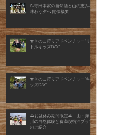
🍶寺田本家の自然酒と山の恵みを
味わう夕べ 開催概要
🍄きのこ狩りアドベンチャー"リ
トルキッズDAY"
🍄きのこ狩りアドベンチャー"キ
ッズDAY"
⛰️お盆休み期間限定🌊 山・海・
川の自然体験と食満喫宿泊プラン
のご紹介