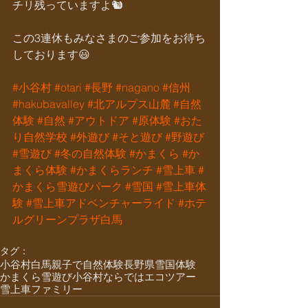
チリ残っていますよ🐿
この3連休もみなさまのご参加をお待ち
しております😃
#小谷村
#otari
#長野
#nagano
#信州
#hakubavalley
#北アルプス山麓
#自然
体験
#自然
#アウトドア
#原体験
#おた
り自然学校
#外遊び
#そと遊び
#野遊び
#雪遊び
#冬の自然体験
#かまくら
#か
まくら体験
#かまくらランチ
#雪上車
#
かまくら雪遊びパーク
#雪国
#雪上車体
験
#雪上車アドベンチャーライド
#ホテ
ルグリーンプラザ白馬
タグ：
小谷村
白馬
親子で自然体験
長野県
雪国体験
かまくら
雪遊び
小谷村ならでは
エコツアー
雪上車
ファミリー