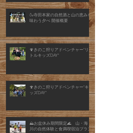
🍶寺田本家の自然酒と山の恵みを
味わう夕べ 開催概要
🍄きのこ狩りアドベンチャー"リ
トルキッズDAY"
🍄きのこ狩りアドベンチャー"キ
ッズDAY"
⛰️お盆休み期間限定🌊 山・海・
川の自然体験と食満喫宿泊プラン