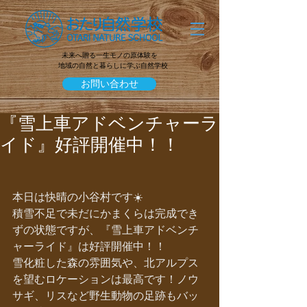
未来へ贈る一生モノの原体験を
地域の自然と暮らしに学ぶ自然学校
お問い合わせ
『雪上車アドベンチャーラ
イド』好評開催中！！
本日は快晴の小谷村です☀️
積雪不足で未だにかまくらは完成でき
ずの状態ですが、『雪上車アドベンチ
ャーライド』は好評開催中！！
雪化粧した森の雰囲気や、北アルプス
を望むロケーションは最高です！ノウ
サギ、リスなど野生動物の足跡もバッ