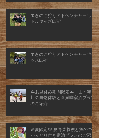
🍄きのこ狩りアドベンチャー"リ
トルキッズDAY"
🍄きのこ狩りアドベンチャー"キ
ッズDAY"
⛰️お盆休み期間限定🌊 山・海・
川の自然体験と食満喫宿泊プラン
のご紹介
🌽夏限定🍉 夏野菜収穫と魚のつ
かみどり付き宿泊プランのご紹介