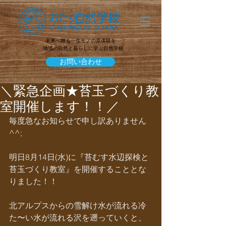
未来へ贈る一生モノの原体験を
地域の自然と暮らしに学ぶ自然学校
お問い合わせ
＼緊急企画★苔玉づくり教
室開催します！！／
毎度急なお知らせで申し訳ありません
^^;
明日8月14日(水)に『苔むす水辺探検と
苔玉づくり教室』を開催することとな
りました！！
北アルプスからの雪解け水が流れる冷
た〜い水が流れる沢を遡っていくと、