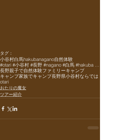
タグ：
小谷村
白馬
hakuba
nagano
自然体験
#otari #小谷村 #長野 #nagano #白馬 #hakuba #栂池 #栂池高原 #栂池高
長野
親子で自然体験
ファミリーキャンプ
キャンプ
家族でキャンプ
長野県
小谷村ならでは
otari
おたりの魔女
ツアー紹介