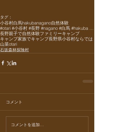
タグ：
小谷村
白馬
hakuba
nagano
自然体験
#otari #小谷村 #長野 #nagano #白馬 #hakuba #栂池 #栂池高原 #栂池高
長野
親子で自然体験
ファミリーキャンプ
キャンプ
家族でキャンプ
長野県
小谷村ならでは
山菜
otari
石坂森林探険村
コメント
コメントを追加…