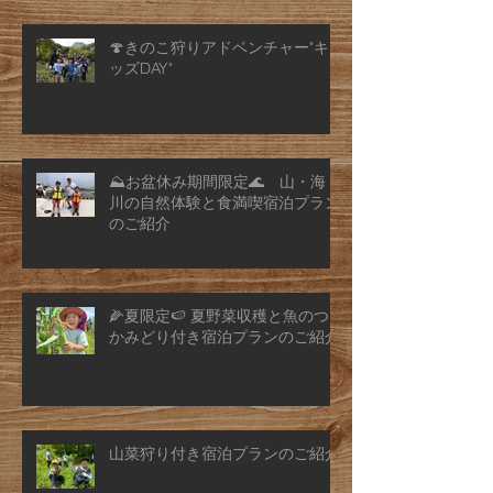
🍄きのこ狩りアドベンチャー"キ
ッズDAY"
⛰️お盆休み期間限定🌊 山・海・
川の自然体験と食満喫宿泊プラン
のご紹介
🌽夏限定🍉 夏野菜収穫と魚のつ
かみどり付き宿泊プランのご紹介
山菜狩り付き宿泊プランのご紹介