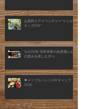
山菜狩りアドベンチャー"リトル
キッズDAY"
🍶2026年 寺田本家の自然酒と山
の恵みを楽しむ夕べ
🍁メープルハントDAYキャンプ
2026
アーカイブ