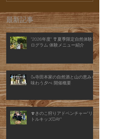
最新記事
"2026年度" 🎐夏季限定自然体験プ
ログラム 体験メニュー紹介
🍶寺田本家の自然酒と山の恵みを
味わう夕べ 開催概要
🍄きのこ狩りアドベンチャー"リ
トルキッズDAY"