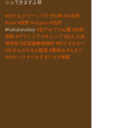
シュできますよ😆
#ホテルグリーンプラザ白馬
#小谷村
#otari
#長野
#nagano
#信州
#hakubavalley 
#北アルプス山麓
#自然
体験
#アウトドア
#キャンプ
#おたり自
然学校
#石坂森林探険村
#釣り
#カヌー
#ホタル
#ホタル観賞
#夏休み
#カヌー
#カヤック
#イカダ
#イカダ体験