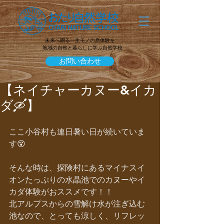
未来へ贈る一生モノの原体験を
地域の自然と暮らしに学ぶ自然学校
お問い合わせ
【ネイチャーカヌー&イカ
ダ🛶】
ここ小谷村も連日暑い日が続いていま
す😵
そんな時は、探険村にあるマイナスイ
オンたっぷりの水晶池でのカヌーやイ
カダ体験がおススメです！！
北アルプスからの雪解け水が注ぎ込む
池なので、とっても涼しく、リフレッ