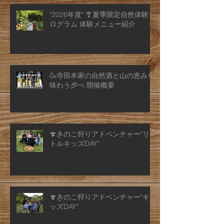
"2026年度" 🎐夏季限定自然体験プ
ログラム 体験メニュー紹介
🍶寺田本家の自然酒と山の恵みを
味わう夕べ 開催概要
🍄きのこ狩りアドベンチャー"リ
トルキッズDAY"
🍄きのこ狩りアドベンチャー"キ
ッズDAY"