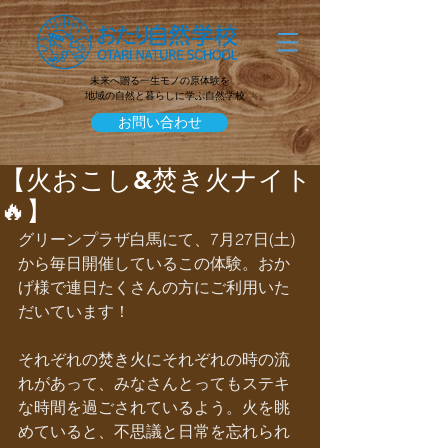
未来へ贈る一生モノの原体験を
地域の自然と暮らしに学ぶ自然学校
お問い合わせ
【火おこし&焚き火ナイト
🔥】
グリーンプラザ白馬にて、7月27日(土)
から毎日開催しているこの体験。おか
げ様で連日たくさんの方にご利用いた
だいています！
それぞれの焚き火にそれぞれの時の流
れがあって、みなさんとってもステキ
な時間を過ごされているよう。火を眺
めていると、不思議と日常を忘れられ