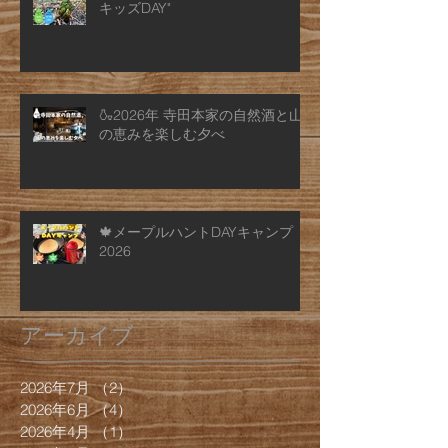
キッズDAY"
🍶2026年 寺田本家の自然酒と山
の恵みを楽しむ夕べ
🍁メープルハントDAYキャンプ
2026
アーカイブ
2026年7月
（2）
2件の記事
2026年6月
（4）
4件の記事
2026年4月
（1）
1件の記事