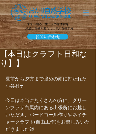
未来へ贈る一生モノの原体験を
地域の自然と暮らしに学ぶ自然学校
お問い合わせ
【本日はクラフト日和な
り】】
昼前から夕方まで強めの雨に打たれた
小谷村☂️
今日は本当にたくさんの方に、グリー
ンプラザ白馬内にある出張所にお越し
いただき、バードコール作りやネイチ
ャークラフト(自由工作)をお楽しみいた
だきました😃