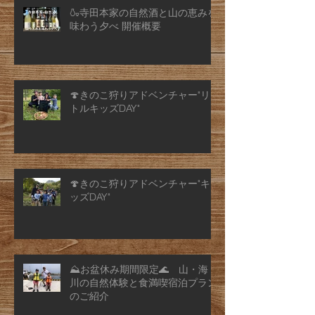
🍶寺田本家の自然酒と山の恵みを
味わう夕べ 開催概要
🍄きのこ狩りアドベンチャー"リ
トルキッズDAY"
🍄きのこ狩りアドベンチャー"キ
ッズDAY"
⛰️お盆休み期間限定🌊 山・海・
川の自然体験と食満喫宿泊プラン
のご紹介