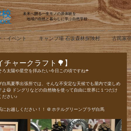
未来へ贈る一生モノの原体験を
地域の自然と暮らしに学ぶ自然学校
ー・イベント
キャンプ場 石坂森林探険村
古民家宿
イチャークラフト🌳】
ろ太陽や星空を拝みたい今日この頃ですね☂️
ザ白馬夏季出張所では、そんな不安定な天候でも屋内で楽しめ
よ😃 ドングリなどの自然物を使って自由に世界に１つだけ
ください♪
にお越しください！！ @ ホテルグリーンプラザ白馬