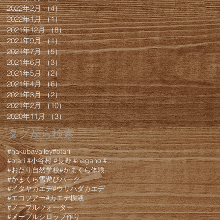
2022年2月
（4）
4件の記事
2022年1月
（1）
1件の記事
2021年12月
（8）
8件の記事
2021年9月
（1）
1件の記事
2021年7月
（5）
5件の記事
2021年6月
（3）
3件の記事
2021年5月
（2）
2件の記事
2021年4月
（6）
6件の記事
2021年3月
（2）
2件の記事
2021年2月
（10）
10件の記事
2020年11月
（3）
3件の記事
タグから検索
#hakubavalley
#otari
#otari #小谷村 #長野 #nagano #白馬 #hakuba #栂池 #栂池高原 #栂池高
#おたり自然学校
#かまくら体験
#かまくら雪遊びパーク
#イタヤカエデ
#ウリハダカエデ
#エコツアー
#カエデ樹液
#メープルウォーター
#メープルシロップ作り