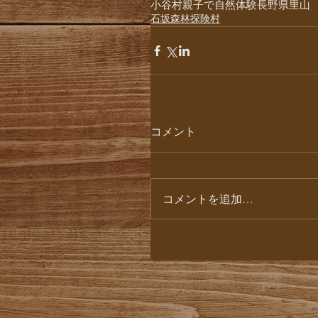
小谷村
親子で自然体験
長野県
里山
石坂森林探険村
コメント
コメントを追加…