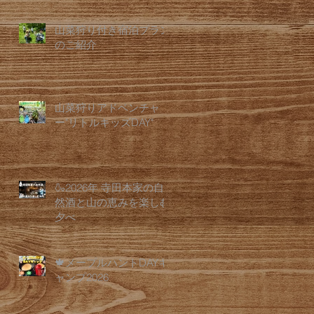
山菜狩り付き宿泊プラン
のご紹介
山菜狩りアドベンチャ
ー"リトルキッズDAY"
🍶2026年 寺田本家の自
然酒と山の恵みを楽しむ
夕べ
🍁メープルハントDAYキ
ャンプ2026