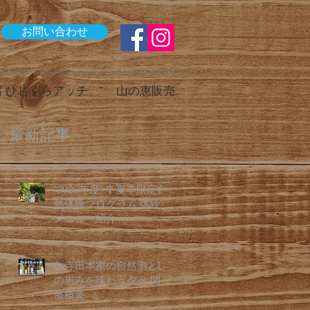
お問い合わせ
 ひじくらアッチ
山の恵販売
最新記事
"2026年度" 🎐夏季限定自
然体験プログラム 体験
メニュー紹介
🍶寺田本家の自然酒と山
の恵みを味わう夕べ 開
催概要