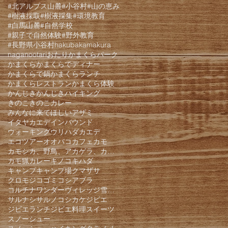
#北アルプス山麓
#小谷村
#山の恵み
#樹液採取
#樹液採集
#環境教育
#白馬山麓
#自然学校
#親子で自然体験
#野外教育
#長野県小谷村
hakuba
kamakura
nagano
otari
おたりかまくらパーク
かまくら
かまくらでディナー
かまくらで鍋
かまくらランチ
かまくらレストラン
かまくら体験
かんじき
かんじきハイキング
きのこ
きのこカレー
みんなに来てほしい
アザミ
イタヤカエデ
インバウンド
ウォーキング
ウリハダカエデ
エコツアー
オオバコ
カフェ
カモ
カモシカ、野鳥、アカゲラ、カケス、クモロジ、野生動物、かんじき、
カモ猟
カレー
キノコ
キハダ
キャンプ
キャンプ場
クマザサ
クロモジ
コゴミ
コシアブラ
コルチナワンダーヴィレッジ雪遊びパーク
サルナシ
サルノコシカケ
ジビエ
ジビエランチ
ジビエ料理
スイーツ
スノーシュー