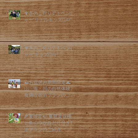
🍄きのこ狩りアドベンチ
ャー"リトルキッズDAY"
🍄きのこ狩りアドベンチ
ャー"キッズDAY"
⛰️お盆休み期間限定🌊
山・海・川の自然体験と
食満喫宿泊プランのご紹
介
🌽夏限定🍉 夏野菜収穫
と魚のつかみどり付き宿
泊プランのご紹介