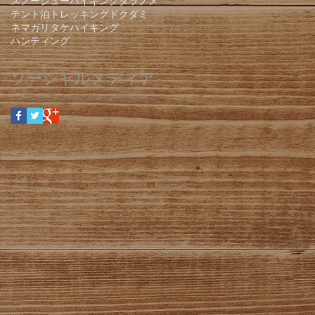
スノーシューハイキング
タラノメ
テント泊
トレッキング
ドクダミ
ネマガリタケ
ハイキング
ハンティング
ソーシャルメディア