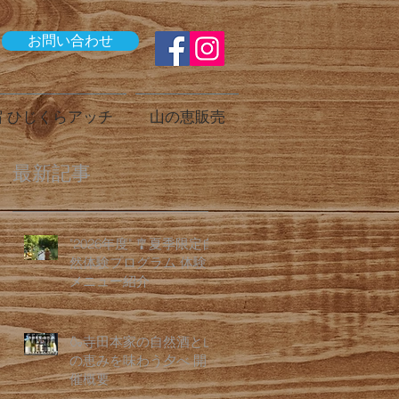
お問い合わせ
 ひじくらアッチ
山の恵販売
最新記事
"2026年度" 🎐夏季限定自
然体験プログラム 体験
メニュー紹介
🍶寺田本家の自然酒と山
の恵みを味わう夕べ 開
催概要