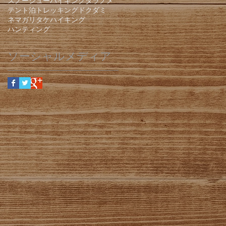
スノーシューハイキング
タラノメ
テント泊
トレッキング
ドクダミ
ネマガリタケ
ハイキング
ハンティング
ソーシャルメディア