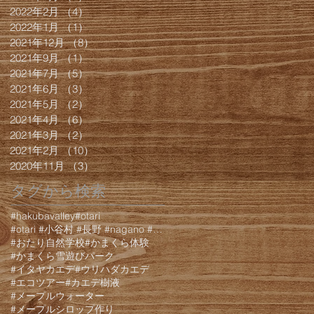
2022年2月
（4）
4件の記事
2022年1月
（1）
1件の記事
2021年12月
（8）
8件の記事
2021年9月
（1）
1件の記事
2021年7月
（5）
5件の記事
2021年6月
（3）
3件の記事
2021年5月
（2）
2件の記事
2021年4月
（6）
6件の記事
2021年3月
（2）
2件の記事
2021年2月
（10）
10件の記事
2020年11月
（3）
3件の記事
タグから検索
#hakubavalley
#otari
#otari #小谷村 #長野 #nagano #白馬 #hakuba #栂池 #栂池高原 #栂池高
#おたり自然学校
#かまくら体験
#かまくら雪遊びパーク
#イタヤカエデ
#ウリハダカエデ
#エコツアー
#カエデ樹液
#メープルウォーター
#メープルシロップ作り