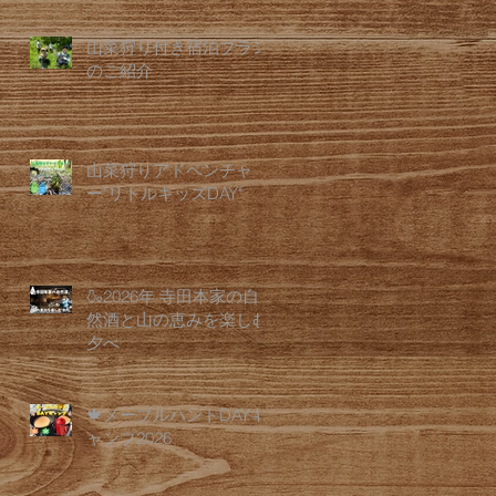
山菜狩り付き宿泊プラン
のご紹介
山菜狩りアドベンチャ
ー"リトルキッズDAY"
🍶2026年 寺田本家の自
然酒と山の恵みを楽しむ
夕べ
🍁メープルハントDAYキ
ャンプ2026