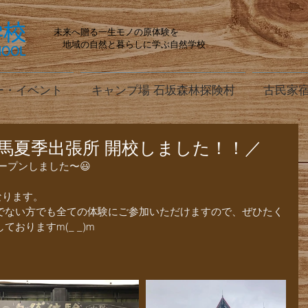
未来へ贈る一生モノの原体験を
地域の自然と暮らしに学ぶ自然学校
ー・イベント
キャンプ場 石坂森林探険村
古民家宿
馬夏季出張所 開校しました！！／
オープンしました〜😃
なります。
でない方でも全ての体験にご参加いただけますので、ぜひたく
おりますm(_ _)m