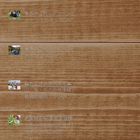
🍄きのこ狩りアドベンチ
ャー"リトルキッズDAY"
🍄きのこ狩りアドベンチ
ャー"キッズDAY"
⛰️お盆休み期間限定🌊
山・海・川の自然体験と
食満喫宿泊プランのご紹
介
🌽夏限定🍉 夏野菜収穫
と魚のつかみどり付き宿
泊プランのご紹介