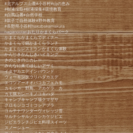
#北アルプス山麓
#小谷村
#山の恵み
#樹液採取
#樹液採集
#環境教育
#白馬山麓
#自然学校
#親子で自然体験
#野外教育
#長野県小谷村
hakuba
kamakura
nagano
otari
おたりかまくらパーク
かまくら
かまくらでディナー
かまくらで鍋
かまくらランチ
かまくらレストラン
かまくら体験
かんじき
かんじきハイキング
きのこ
きのこカレー
みんなに来てほしい
アザミ
イタヤカエデ
インバウンド
ウォーキング
ウリハダカエデ
エコツアー
オオバコ
カフェ
カモ
カモシカ、野鳥、アカゲラ、カケス、クモロジ、野生動物、かんじき、
カモ猟
カレー
キノコ
キハダ
キャンプ
キャンプ場
クマザサ
クロモジ
コゴミ
コシアブラ
コルチナワンダーヴィレッジ雪遊びパーク
サルナシ
サルノコシカケ
ジビエ
ジビエランチ
ジビエ料理
スイーツ
スノーシュー