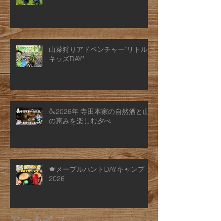
山菜狩りアドベンチャー"リトル
キッズDAY"
🍶2026年 寺田本家の自然酒と山
の恵みを楽しむ夕べ
🍁メープルハントDAYキャンプ
2026
アーカイブ