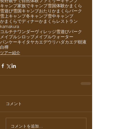
長野
親子で自然体験
ファミリーキャンプ
キャンプ
家族でキャンプ
雪国体験
かまくら
雪遊び
雪国キャンプ
おたりかまくらパーク
雪上キャンプ
冬キャンプ
雪中キャンプ
かまくらでディナー
かまくらレストラン
kamakura
コルチナワンダーヴィレッジ雪遊びパーク
メイプルシロップ
メイプルウォーター
パンケーキ
イタヤカエデ
ウリハダカエデ
樹液
白樺
ツアー紹介
コメント
コメントを追加…