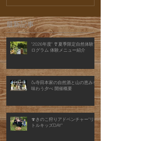
最新記事
"2026年度" 🎐夏季限定自然体験プ
ログラム 体験メニュー紹介
🍶寺田本家の自然酒と山の恵みを
味わう夕べ 開催概要
🍄きのこ狩りアドベンチャー"リ
トルキッズDAY"