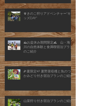
🍄きのこ狩りアドベンチャー"キ
ッズDAY"
⛰️お盆休み期間限定🌊 山・海・
川の自然体験と食満喫宿泊プラン
のご紹介
🌽夏限定🍉 夏野菜収穫と魚のつ
かみどり付き宿泊プランのご紹介
山菜狩り付き宿泊プランのご紹介