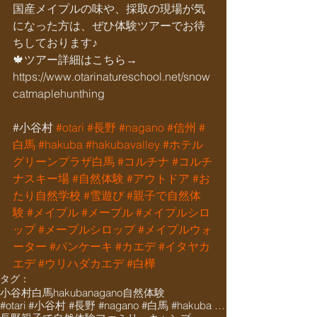
国産メイプルの味や、採取の現場が気
になった方は、ぜひ体験ツアーでお待
ちしております♪
🍁ツアー詳細はこちら→ 
https://www.otarinatureschool.net/snow
catmaplehunthing
‭#小谷村 
#otari
#長野
#nagano
#信州
#
白馬
#hakuba
#hakubavalley
#ホテル
グリーンプラザ白馬
#コルチナ
#コルチ
ナスキー場
#自然体験
#アウトドア
#お
たり自然学校
#雪遊び
#親子で自然体
験
#メイプル
#メープル
#メイプルシロ
ップ
#メープルシロップ
#メイプルウォ
ーター
#パンケーキ
#カエデ
#イタヤカ
エデ
#ウリハダカエデ
#白樺
タグ：
小谷村
白馬
hakuba
nagano
自然体験
#otari #小谷村 #長野 #nagano #白馬 #hakuba #栂池 #栂池高原 #栂池高