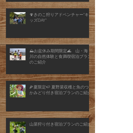
🍄きのこ狩りアドベンチャー"キ
ッズDAY"
⛰️お盆休み期間限定🌊 山・海・
川の自然体験と食満喫宿泊プラン
のご紹介
🌽夏限定🍉 夏野菜収穫と魚のつ
かみどり付き宿泊プランのご紹介
山菜狩り付き宿泊プランのご紹介