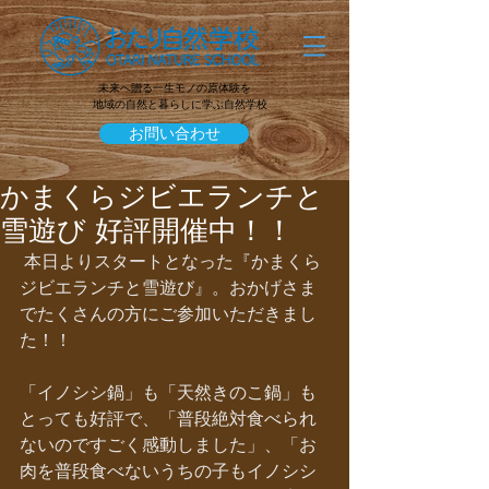
未来へ贈る一生モノの原体験を
地域の自然と暮らしに学ぶ自然学校
お問い合わせ
かまくらジビエランチと
雪遊び 好評開催中！！
 本日よりスタートとなった『かまくら
ジビエランチと雪遊び』。おかげさま
でたくさんの方にご参加いただきまし
た！！
「イノシシ鍋」も「天然きのこ鍋」も
とっても好評で、「普段絶対食べられ
ないのですごく感動しました」、「お
肉を普段食べないうちの子もイノシシ