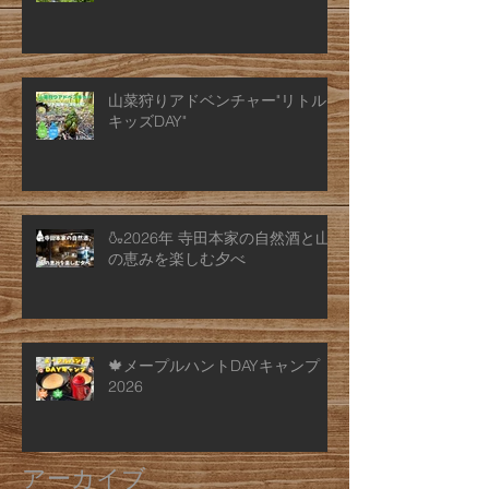
山菜狩りアドベンチャー"リトル
キッズDAY"
🍶2026年 寺田本家の自然酒と山
の恵みを楽しむ夕べ
🍁メープルハントDAYキャンプ
2026
アーカイブ