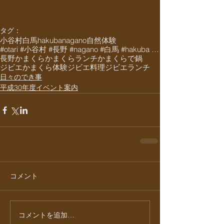
タグ：
小谷村
白馬
hakuba
nagano
自然体験
#otari #小谷村 #長野 #nagano #白馬 #hakuba #栂池 #栂池高原 #栂池高
長野
かまくら
かまくらランチ
かまくらで鍋
ジビエ
かまくら体験
ジビエ料理
ジビエランチ
日々のでき事
平成30年度イベント案内
コメント
コメントを追加…