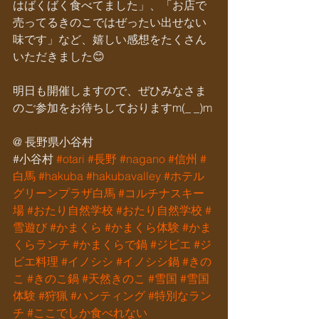
はばくばく食べてました」、「お店で
売ってるきのこではぜったい出せない
味です」など、嬉しい感想をたくさん
いただきました😊
明日も開催しますので、ぜひみなさま
のご参加をお待ちしておりますm(_ _)m
@ 長野県小谷村
‭#小谷村 
#otari
#長野
#nagano
#信州
#
白馬
#hakuba
#hakubavalley
#ホテル
グリーンプラザ白馬
#コルチナスキー
場
#おたり自然学校
#おたり自然学校
#
雪遊び
#かまくら
#かまくら体験
#かま
くらランチ
#かまくらで鍋
#ジビエ
#ジ
ビエ料理
#イノシシ
#イノシシ鍋
#きの
こ
#きのこ鍋
#天然きのこ
#雪国
#雪国
体験
#狩猟
#ハンティング
#特別なラン
チ
#ここでしか食べれない