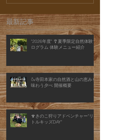
最新記事
"2026年度" 🎐夏季限定自然体験プ
ログラム 体験メニュー紹介
🍶寺田本家の自然酒と山の恵みを
味わう夕べ 開催概要
🍄きのこ狩りアドベンチャー"リ
トルキッズDAY"