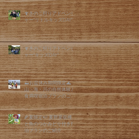
🍄きのこ狩りアドベンチ
ャー"リトルキッズDAY"
🍄きのこ狩りアドベンチ
ャー"キッズDAY"
⛰️お盆休み期間限定🌊
山・海・川の自然体験と
食満喫宿泊プランのご紹
介
🌽夏限定🍉 夏野菜収穫
と魚のつかみどり付き宿
泊プランのご紹介