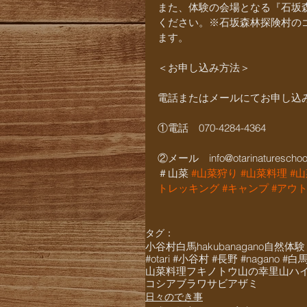
また、体験の会場となる『石坂
ください。※石坂森林探険村の
ます。
＜お申し込み方法＞
電話またはメールにてお申し込
①電話　070-4284-4364
②メール　info@otarinatureschool
＃山菜 
#山菜狩り
#山菜料理
#
トレッキング
#キャンプ
#アウ
タグ：
小谷村
白馬
hakuba
nagano
自然体験
#otari #小谷村 #長野 #nagano #
山菜料理
フキノトウ
山の幸
里山ハ
コシアブラ
ワサビ
アザミ
日々のでき事