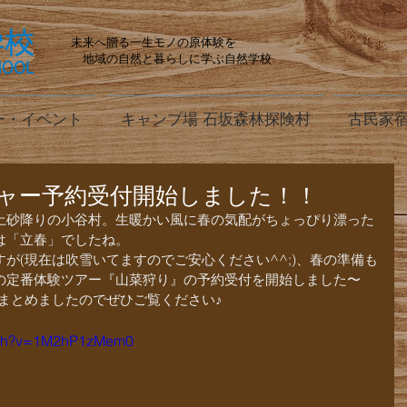
未来へ贈る一生モノの原体験を
地域の自然と暮らしに学ぶ自然学校
ー・イベント
キャンプ場 石坂森林探険村
古民家宿
ャー予約受付開始しました！！
土砂降りの小谷村。生暖かい風に春の気配がちょっぴり漂った
は「立春」でしたね。
が(現在は吹雪いてますのでご安心ください^^;)、春の準備も
の定番体験ツアー『山菜狩り』の予約受付を開始しました〜
にまとめましたのでぜひご覧ください♪
atch?v=1M2hP1zMem0