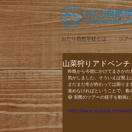
おたり自然学校とは
ツア
山菜狩りアドベンチ
昨晩から今朝にかけてまさかの
気がしました。そういえば暦上
まだまだ冬が終わっては困ります
進めなければということで、春
😄 実際のツアーの様子を動画
https://www.youtube.com/w