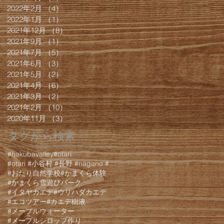
2022年2月
（4）
4件の記事
2022年1月
（1）
1件の記事
2021年12月
（8）
8件の記事
2021年9月
（1）
1件の記事
2021年7月
（5）
5件の記事
2021年6月
（3）
3件の記事
2021年5月
（2）
2件の記事
2021年4月
（6）
6件の記事
2021年3月
（2）
2件の記事
2021年2月
（10）
10件の記事
2020年11月
（3）
3件の記事
タグから検索
#hakubavalley
#otari
#otari #小谷村 #長野 #nagano #白馬 #hakuba #栂池 #栂池高原 #栂池高
#おたり自然学校
#かまくら体験
#かまくら雪遊びパーク
#イタヤカエデ
#ウリハダカエデ
#エコツアー
#カエデ樹液
#メープルウォーター
#メープルシロップ作り