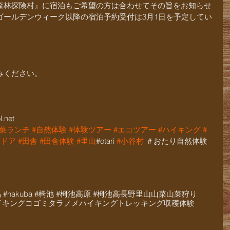
森林探険村』に宿泊もご希望の方は合わせてその旨をお知らせ
ゴールデンウィーク以降の宿泊予約受付は3月1日を予定してい
みください。
.net
山菜ランチ
#自然体験
#体験ツアー
#エコツアー
#ハイキング
#
トドア
#田舎
#田舎体験
#里山
#otari 
#小谷村
 ＃おたり自然体験
白馬 #hakuba #栂池 #栂池高原 #栂池高
長野
里山
山菜
山菜狩り
イキング
コゴミ
タラノメ
ハイキング
トレッキング
収穫体験