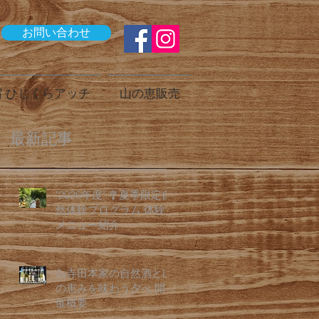
お問い合わせ
 ひじくらアッチ
山の恵販売
最新記事
"2026年度" 🎐夏季限定自
然体験プログラム 体験
メニュー紹介
🍶寺田本家の自然酒と山
の恵みを味わう夕べ 開
催概要