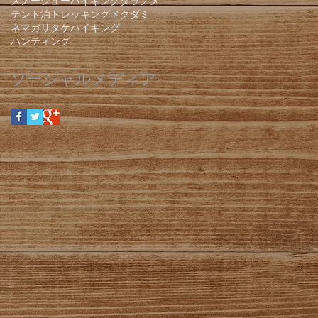
スノーシューハイキング
タラノメ
テント泊
トレッキング
ドクダミ
ネマガリタケ
ハイキング
ハンティング
ソーシャルメディア