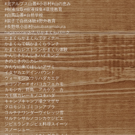
#北アルプス山麓
#小谷村
#山の恵み
#樹液採取
#樹液採集
#環境教育
#白馬山麓
#自然学校
#親子で自然体験
#野外教育
#長野県小谷村
hakuba
kamakura
nagano
otari
おたりかまくらパーク
かまくら
かまくらでディナー
かまくらで鍋
かまくらランチ
かまくらレストラン
かまくら体験
かんじき
かんじきハイキング
きのこ
きのこカレー
みんなに来てほしい
アザミ
イタヤカエデ
インバウンド
ウォーキング
ウリハダカエデ
エコツアー
オオバコ
カフェ
カモ
カモシカ、野鳥、アカゲラ、カケス、クモロジ、野生動物、かんじき、
カモ猟
カレー
キノコ
キハダ
キャンプ
キャンプ場
クマザサ
クロモジ
コゴミ
コシアブラ
コルチナワンダーヴィレッジ雪遊びパーク
サルナシ
サルノコシカケ
ジビエ
ジビエランチ
ジビエ料理
スイーツ
スノーシュー