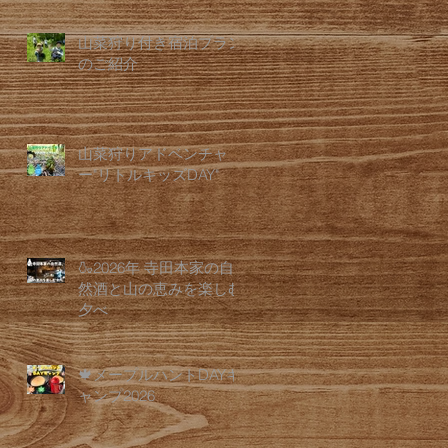
山菜狩り付き宿泊プラン
のご紹介
山菜狩りアドベンチャ
ー"リトルキッズDAY"
🍶2026年 寺田本家の自
然酒と山の恵みを楽しむ
夕べ
🍁メープルハントDAYキ
ャンプ2026