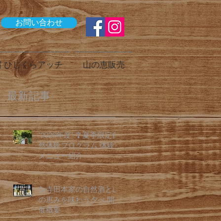
お問い合わせ
 ひじくらアッチ
山の恵販売
最新記事
"2026年度" 🎐夏季限定自
然体験プログラム 体験
メニュー紹介
🍶寺田本家の自然酒と山
の恵みを味わう夕べ 開
催概要