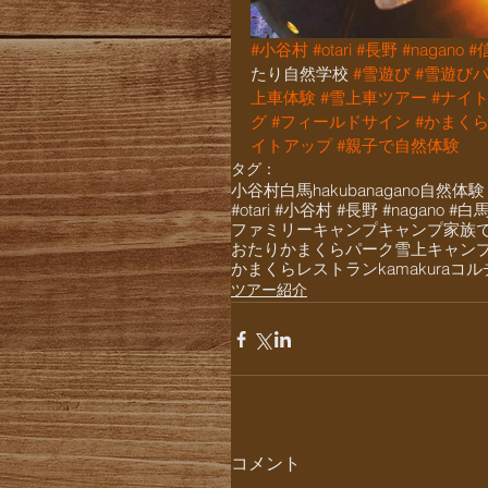
#小谷村
#otari
#長野
#nagano
#
たり自然学校 
#雪遊び
#雪遊び
上車体験
#雪上車ツアー
#ナイ
グ
#フィールドサイン
#かまく
イトアップ
#親子で自然体験
タグ：
小谷村
白馬
hakuba
nagano
自然体験
#otari #小谷村 #長野 #nagano #
ファミリーキャンプ
キャンプ
家族
おたりかまくらパーク
雪上キャン
かまくらレストラン
kamakura
コル
ツアー紹介
コメント