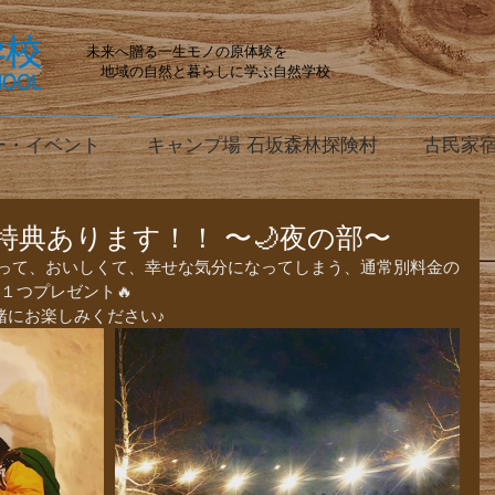
未来へ贈る一生モノの原体験を
地域の自然と暮らしに学ぶ自然学校
ー・イベント
キャンプ場 石坂森林探険村
古民家宿
特典あります！！ 〜🌙夜の部〜
１つプレゼント🔥
にお楽しみください♪ ‭