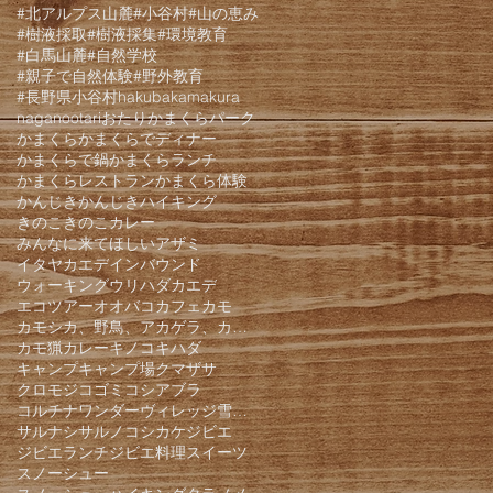
#北アルプス山麓
#小谷村
#山の恵み
#樹液採取
#樹液採集
#環境教育
#白馬山麓
#自然学校
#親子で自然体験
#野外教育
#長野県小谷村
hakuba
kamakura
nagano
otari
おたりかまくらパーク
かまくら
かまくらでディナー
かまくらで鍋
かまくらランチ
かまくらレストラン
かまくら体験
かんじき
かんじきハイキング
きのこ
きのこカレー
みんなに来てほしい
アザミ
イタヤカエデ
インバウンド
ウォーキング
ウリハダカエデ
エコツアー
オオバコ
カフェ
カモ
カモシカ、野鳥、アカゲラ、カケス、クモロジ、野生動物、かんじき、
カモ猟
カレー
キノコ
キハダ
キャンプ
キャンプ場
クマザサ
クロモジ
コゴミ
コシアブラ
コルチナワンダーヴィレッジ雪遊びパーク
サルナシ
サルノコシカケ
ジビエ
ジビエランチ
ジビエ料理
スイーツ
スノーシュー