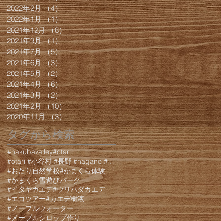
2022年2月
（4）
4件の記事
2022年1月
（1）
1件の記事
2021年12月
（8）
8件の記事
2021年9月
（1）
1件の記事
2021年7月
（5）
5件の記事
2021年6月
（3）
3件の記事
2021年5月
（2）
2件の記事
2021年4月
（6）
6件の記事
2021年3月
（2）
2件の記事
2021年2月
（10）
10件の記事
2020年11月
（3）
3件の記事
タグから検索
#hakubavalley
#otari
#otari #小谷村 #長野 #nagano #白馬 #hakuba #栂池 #栂池高原 #栂池高
#おたり自然学校
#かまくら体験
#かまくら雪遊びパーク
#イタヤカエデ
#ウリハダカエデ
#エコツアー
#カエデ樹液
#メープルウォーター
#メープルシロップ作り