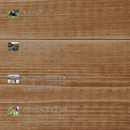
🍄きのこ狩りアドベンチ
ャー"リトルキッズDAY"
🍄きのこ狩りアドベンチ
ャー"キッズDAY"
⛰️お盆休み期間限定🌊
山・海・川の自然体験と
食満喫宿泊プランのご紹
介
🌽夏限定🍉 夏野菜収穫
と魚のつかみどり付き宿
泊プランのご紹介