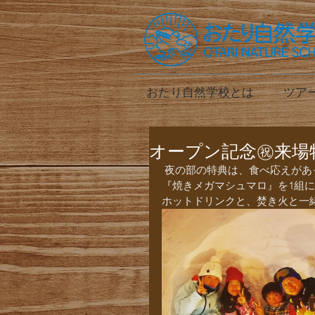
おたり自然学校とは
ツア
オープン記念㊗️来場
 夜の部の特典は、食べ応えがあって、おいしくて、幸せな気分になってしまう、通常別料金の
『焼きメガマシュマロ』を1組に
ホットドリンクと、焚き火と一緒