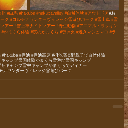
信州
#白馬
#hakuba
#hakubavalley
#自然体験
#アウトドア
#お
パーク
#コルチナワンダーヴィレッジ雪遊びパーク
#雪上車
#雪
トツアー
#雪上車ナイトツアー
#野生動物
#アニマルトラッキン
ら
#かまくら体験
#夜のかまくら
#焚き火
#焼きマシュマロ
#ラ
白馬 #hakuba #栂池 #栂池高原 #栂池高
長野
親子で自然体験
でキャンプ
雪国体験
かまくら
雪遊び
雪国キャンプ
プ
冬キャンプ
雪中キャンプ
かまくらでディナー
チナワンダーヴィレッジ雪遊びパーク