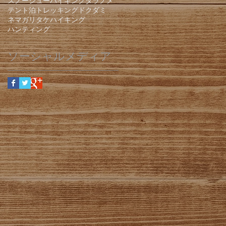
スノーシューハイキング
タラノメ
テント泊
トレッキング
ドクダミ
ネマガリタケ
ハイキング
ハンティング
ソーシャルメディア