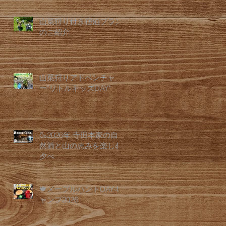
山菜狩り付き宿泊プラン
のご紹介
山菜狩りアドベンチャ
ー"リトルキッズDAY"
🍶2026年 寺田本家の自
然酒と山の恵みを楽しむ
夕べ
🍁メープルハントDAYキ
ャンプ2026