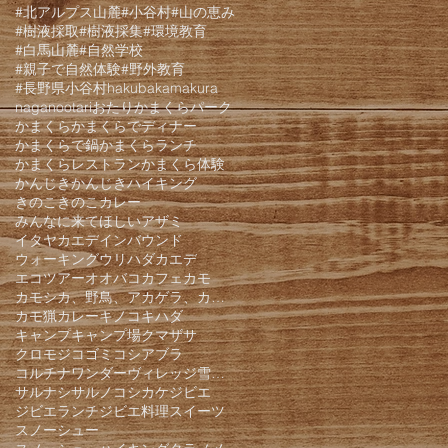
#北アルプス山麓
#小谷村
#山の恵み
#樹液採取
#樹液採集
#環境教育
#白馬山麓
#自然学校
#親子で自然体験
#野外教育
#長野県小谷村
hakuba
kamakura
nagano
otari
おたりかまくらパーク
かまくら
かまくらでディナー
かまくらで鍋
かまくらランチ
かまくらレストラン
かまくら体験
かんじき
かんじきハイキング
きのこ
きのこカレー
みんなに来てほしい
アザミ
イタヤカエデ
インバウンド
ウォーキング
ウリハダカエデ
エコツアー
オオバコ
カフェ
カモ
カモシカ、野鳥、アカゲラ、カケス、クモロジ、野生動物、かんじき、
カモ猟
カレー
キノコ
キハダ
キャンプ
キャンプ場
クマザサ
クロモジ
コゴミ
コシアブラ
コルチナワンダーヴィレッジ雪遊びパーク
サルナシ
サルノコシカケ
ジビエ
ジビエランチ
ジビエ料理
スイーツ
スノーシュー