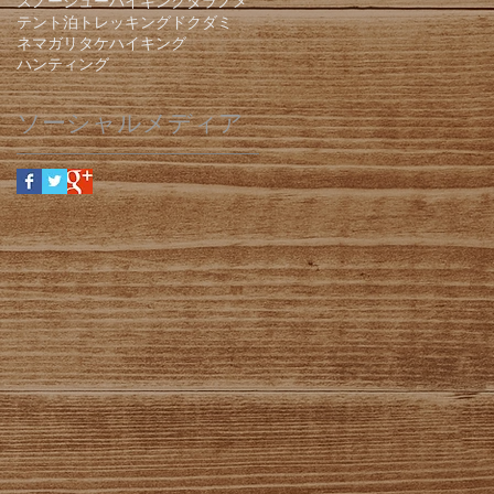
スノーシューハイキング
タラノメ
テント泊
トレッキング
ドクダミ
ネマガリタケ
ハイキング
ハンティング
ソーシャルメディア