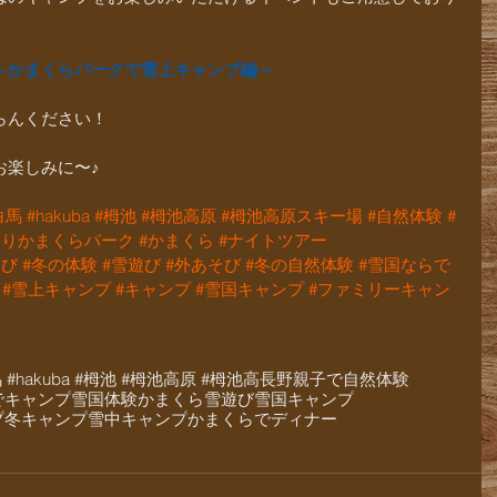
～かまくらパークで雪上キャンプ編～
らんください！
お楽しみに〜♪
白馬
#hakuba
#栂池
#栂池高原
#栂池高原スキー場
#自然体験
#
たりかまくらパーク
#かまくら
#ナイトツアー
遊び
#冬の体験
#雪遊び
#外あそび
#冬の自然体験
#雪国ならで
#雪上キャンプ
#キャンプ
#雪国キャンプ
#ファミリーキャン
白馬 #hakuba #栂池 #栂池高原 #栂池高
長野
親子で自然体験
でキャンプ
雪国体験
かまくら
雪遊び
雪国キャンプ
プ
冬キャンプ
雪中キャンプ
かまくらでディナー