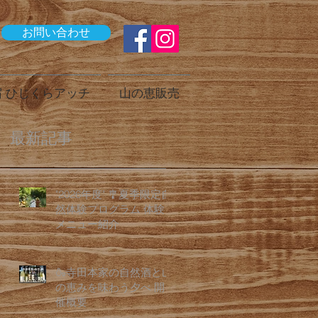
お問い合わせ
 ひじくらアッチ
山の恵販売
最新記事
"2026年度" 🎐夏季限定自
然体験プログラム 体験
メニュー紹介
🍶寺田本家の自然酒と山
の恵みを味わう夕べ 開
催概要