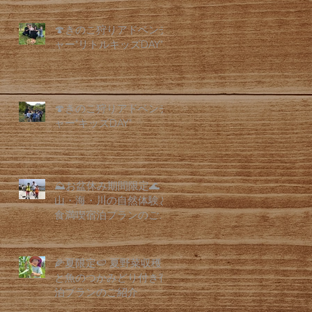
🍄きのこ狩りアドベンチ
ャー"リトルキッズDAY"
🍄きのこ狩りアドベンチ
ャー"キッズDAY"
⛰️お盆休み期間限定🌊
山・海・川の自然体験と
食満喫宿泊プランのご紹
介
🌽夏限定🍉 夏野菜収穫
と魚のつかみどり付き宿
泊プランのご紹介