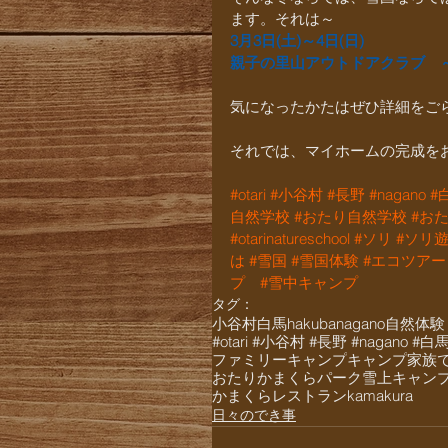
ます。それは～
3月3日(土)～4日(日)
親子の里山アウトドアクラブ　
気になったかたはぜひ詳細をご
それでは、マイホームの完成を
#otari
#小谷村
#長野
#nagano
#
自然学校
#おたり自然学校
#お
#otarinatureschool
#ソリ
#ソリ
は
#雪国
#雪国体験
#エコツアー
プ
#雪中キャンプ
タグ：
小谷村
白馬
hakuba
nagano
自然体験
#otari #小谷村 #長野 #nagano #
ファミリーキャンプ
キャンプ
家族
おたりかまくらパーク
雪上キャン
かまくらレストラン
kamakura
日々のでき事