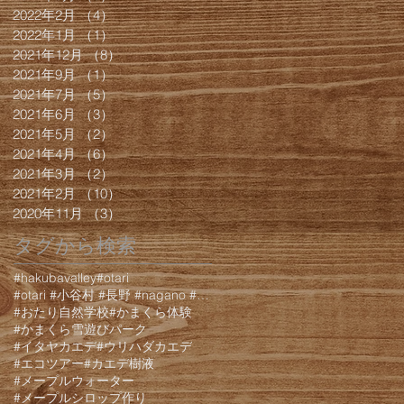
2022年2月
（4）
4件の記事
2022年1月
（1）
1件の記事
2021年12月
（8）
8件の記事
2021年9月
（1）
1件の記事
2021年7月
（5）
5件の記事
2021年6月
（3）
3件の記事
2021年5月
（2）
2件の記事
2021年4月
（6）
6件の記事
2021年3月
（2）
2件の記事
2021年2月
（10）
10件の記事
2020年11月
（3）
3件の記事
タグから検索
#hakubavalley
#otari
#otari #小谷村 #長野 #nagano #白馬 #hakuba #栂池 #栂池高原 #栂池高
#おたり自然学校
#かまくら体験
#かまくら雪遊びパーク
#イタヤカエデ
#ウリハダカエデ
#エコツアー
#カエデ樹液
#メープルウォーター
#メープルシロップ作り