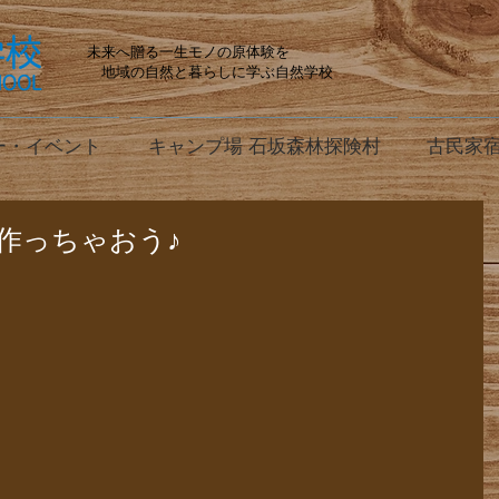
未来へ贈る一生モノの原体験を
地域の自然と暮らしに学ぶ自然学校
ー・イベント
キャンプ場 石坂森林探険村
古民家宿
作っちゃおう♪