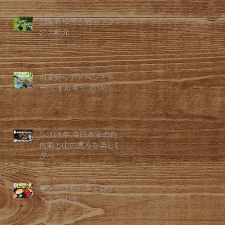
山菜狩り付き宿泊プラン
のご紹介
山菜狩りアドベンチャ
ー"リトルキッズDAY"
🍶2026年 寺田本家の自
然酒と山の恵みを楽しむ
夕べ
🍁メープルハントDAYキ
ャンプ2026