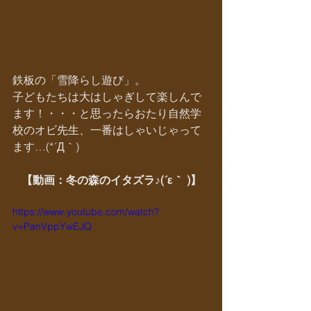
鉄板の「雪降らし遊び」。
子どもたちは大はしゃぎして楽しんで
ます！・・・と思ったらおたり自然学
校のオビ先生、一番はしゃいじゃって
ます…(*´Д｀)
【動画：冬の森のイタズラ♪(´ε｀ )】
https://www.youtube.com/watch?
v=PanVppYwEJQ