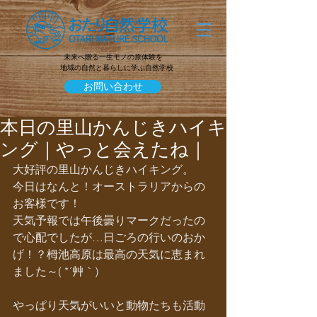
未来へ贈る一生モノの原体験を
地域の自然と暮らしに学ぶ自然学校
お問い合わせ
本日の里山かんじきハイキ
ング｜やっと会えたね｜
大好評の里山かんじきハイキング。
今日はなんと！オーストラリアからの
お客様です！
天気予報では午後曇りマークだったの
で心配でしたが…日ごろの行いのおか
げ！？栂池高原は最高の天気に恵まれ
ました～( *´艸｀)
やっぱり天気がいいと動物たちも活動