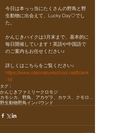
今日は本っっ当にたくさんの野鳥と野
生動物に出会えて、Lucky Day♡でし
た。
かんじきハイクは3月末まで、基本的に
毎日開催しています！英語や中国語で
のご案内もお任せください♪
詳しくはこちらをご覧ください↓
https://www.otarinatureschool.net/blank
-15
タグ：
かんじき
ファミリー
クロモジ
カモシカ、野鳥、アカゲラ、カケス、クモロジ、野生動物、かんじき、
野生動物
野鳥
インバウンド