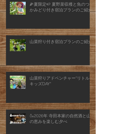
🌽夏限定🍉 夏野菜収穫と魚のつ
かみどり付き宿泊プランのご紹介
山菜狩り付き宿泊プランのご紹介
山菜狩りアドベンチャー"リトル
キッズDAY"
🍶2026年 寺田本家の自然酒と山
の恵みを楽しむ夕べ