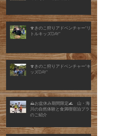
🍄きのこ狩りアドベンチャー"リ
トルキッズDAY"
🍄きのこ狩りアドベンチャー"キ
ッズDAY"
⛰️お盆休み期間限定🌊 山・海・
川の自然体験と食満喫宿泊プラン
のご紹介