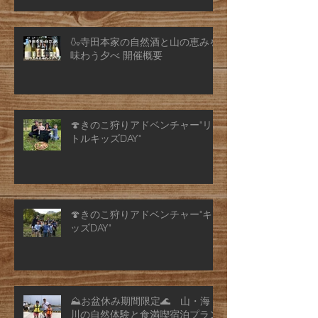
🍶寺田本家の自然酒と山の恵みを
味わう夕べ 開催概要
🍄きのこ狩りアドベンチャー"リ
トルキッズDAY"
🍄きのこ狩りアドベンチャー"キ
ッズDAY"
⛰️お盆休み期間限定🌊 山・海・
川の自然体験と食満喫宿泊プラン