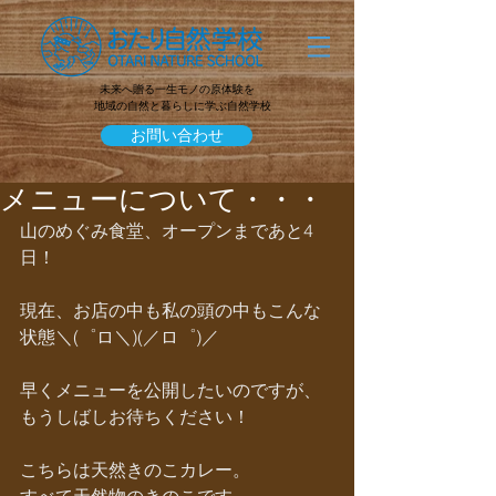
未来へ贈る一生モノの原体験を
地域の自然と暮らしに学ぶ自然学校
お問い合わせ
メニューについて・・・
山のめぐみ食堂、オープンまであと4
日！
現在、お店の中も私の頭の中もこんな
状態＼(゜ロ＼)(／ロ゜)／
早くメニューを公開したいのですが、
もうしばしお待ちください！
こちらは天然きのこカレー。