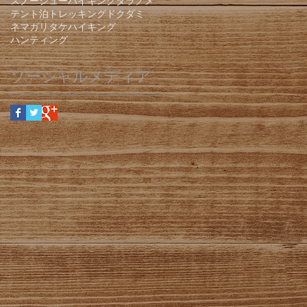
スノーシューハイキング
タラノメ
テント泊
トレッキング
ドクダミ
ネマガリタケ
ハイキング
ハンティング
ソーシャルメディア