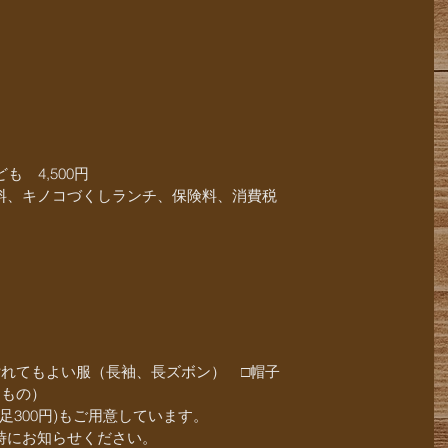
も　4,500円
料、キノコづくしランチ、保険料、消費税
汚れてもよい服（長袖、長ズボン）　□帽子　　
たもの）
足300円)もご用意しています。
時にお知らせください。