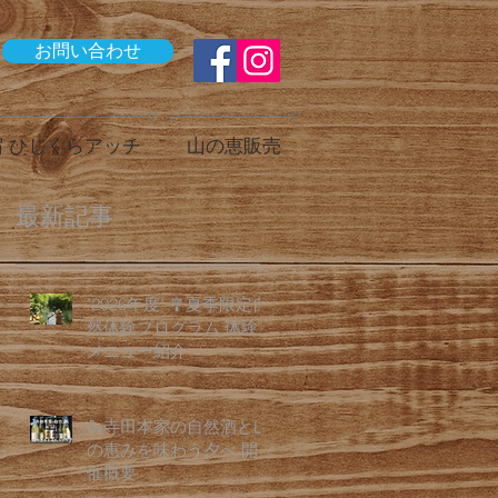
お問い合わせ
 ひじくらアッチ
山の恵販売
最新記事
"2026年度" 🎐夏季限定自
然体験プログラム 体験
メニュー紹介
🍶寺田本家の自然酒と山
の恵みを味わう夕べ 開
催概要