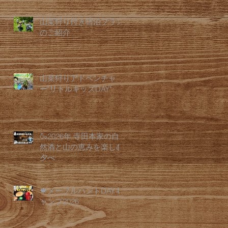
山菜狩り付き宿泊プラン
のご紹介
山菜狩りアドベンチャ
ー"リトルキッズDAY"
🍶2026年 寺田本家の自
然酒と山の恵みを楽しむ
夕べ
🍁メープルハントDAYキ
ャンプ2026