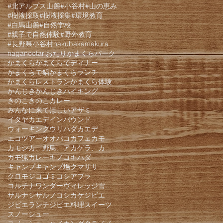
#北アルプス山麓
#小谷村
#山の恵み
#樹液採取
#樹液採集
#環境教育
#白馬山麓
#自然学校
#親子で自然体験
#野外教育
#長野県小谷村
hakuba
kamakura
nagano
otari
おたりかまくらパーク
かまくら
かまくらでディナー
かまくらで鍋
かまくらランチ
かまくらレストラン
かまくら体験
かんじき
かんじきハイキング
きのこ
きのこカレー
みんなに来てほしい
アザミ
イタヤカエデ
インバウンド
ウォーキング
ウリハダカエデ
エコツアー
オオバコ
カフェ
カモ
カモシカ、野鳥、アカゲラ、カケス、クモロジ、野生動物、かんじき、
カモ猟
カレー
キノコ
キハダ
キャンプ
キャンプ場
クマザサ
クロモジ
コゴミ
コシアブラ
コルチナワンダーヴィレッジ雪遊びパーク
サルナシ
サルノコシカケ
ジビエ
ジビエランチ
ジビエ料理
スイーツ
スノーシュー