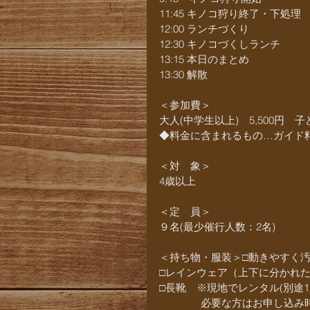
11:45 キノコ狩り終了・下処理
12:00 ランチづくり
12:30 キノコづくしランチ
13:15 本日のまとめ
13:30 解散
＜参加費＞
大人(中学生以上)　5,500円　子ど
◆料金に含まれるもの…ガイド
＜対　象＞
4歳以上
＜定　員＞
９名(最少催行人数：2名)
＜持ち物・服装＞□動きやすく
□レインウェア（上下に分かれ
□長靴　※現地でレンタル(別途1
　　　　必要な方はお申し込み