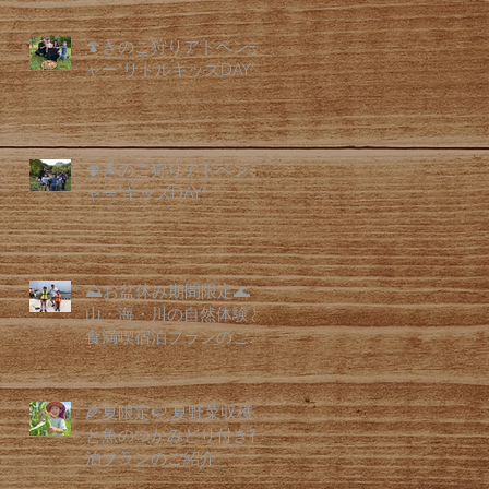
🍄きのこ狩りアドベンチ
ャー"リトルキッズDAY"
🍄きのこ狩りアドベンチ
ャー"キッズDAY"
⛰️お盆休み期間限定🌊
山・海・川の自然体験と
食満喫宿泊プランのご紹
介
🌽夏限定🍉 夏野菜収穫
と魚のつかみどり付き宿
泊プランのご紹介