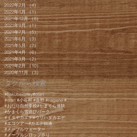
2022年2月
（4）
4件の記事
2022年1月
（1）
1件の記事
2021年12月
（8）
8件の記事
2021年9月
（1）
1件の記事
2021年7月
（5）
5件の記事
2021年6月
（3）
3件の記事
2021年5月
（2）
2件の記事
2021年4月
（6）
6件の記事
2021年3月
（2）
2件の記事
2021年2月
（10）
10件の記事
2020年11月
（3）
3件の記事
タグから検索
#hakubavalley
#otari
#otari #小谷村 #長野 #nagano #白馬 #hakuba #栂池 #栂池高原 #栂池高
#おたり自然学校
#かまくら体験
#かまくら雪遊びパーク
#イタヤカエデ
#ウリハダカエデ
#エコツアー
#カエデ樹液
#メープルウォーター
#メープルシロップ作り