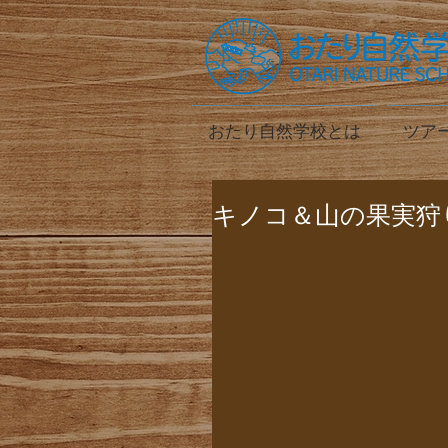
おたり自然学校とは
ツア
キノコ＆山の果実狩