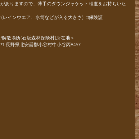
とがありますので、薄手のダウンジャケット程度をお持ちいた
(レインウエア、水筒などが入る大きさ)  □保険証
/解散場所(石坂森林探険村)所在地＞
9421 長野県北安曇郡小谷村中小谷丙8457