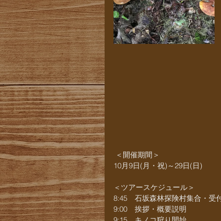
 ＜開催期間＞
10月9日(月・祝)～29日(日)
＜ツアースケジュール＞
8:45　石坂森林探険村集合・受
9:00　挨拶・概要説明
9:15　キノコ狩り開始