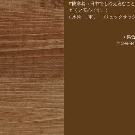
□防寒着（日中でも冷え込むこ
だくと安心です。）
□水筒　□軍手　□リュックサック
＜集合
〒399-