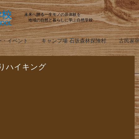
未来へ贈る一生モノの原体験を
地域の自然と暮らしに学ぶ自然学校
ー・イベント
キャンプ場 石坂森林探険村
古民家宿
りハイキング