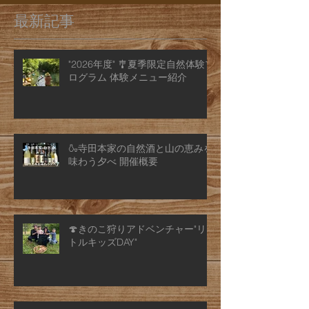
最新記事
"2026年度" 🎐夏季限定自然体験プ
ログラム 体験メニュー紹介
🍶寺田本家の自然酒と山の恵みを
味わう夕べ 開催概要
🍄きのこ狩りアドベンチャー"リ
トルキッズDAY"