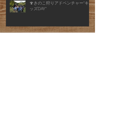
🍄きのこ狩りアドベンチャー"キ
ッズDAY"
⛰️お盆休み期間限定🌊 山・海・
川の自然体験と食満喫宿泊プラン
のご紹介
🌽夏限定🍉 夏野菜収穫と魚のつ
かみどり付き宿泊プランのご紹介
山菜狩り付き宿泊プランのご紹介