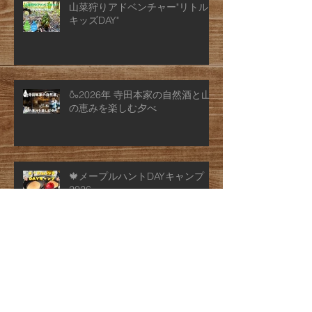
山菜狩りアドベンチャー"リトル
キッズDAY"
🍶2026年 寺田本家の自然酒と山
の恵みを楽しむ夕べ
🍁メープルハントDAYキャンプ
2026
アーカイブ
2026年7月
（2）
2件の記事
2026年6月
（4）
4件の記事