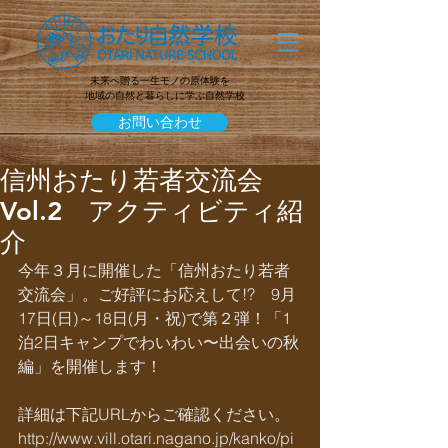
未来へ贈る一生モノの原体験を
地域の自然と暮らしに学ぶ自然学校
お問い合わせ
信州おたり若者交流会
Vol.2 アクティビティ紹
介
今年３月に開催した「信州おたり若者
交流会」。ご好評にお応えして!?　9月
17日(日)～18日(月・祝)で第２弾！「1
泊2日キャンプでわいわい〜出会いの秋
編」を開催します！
詳細は下記URLからご確認ください。
http://www.vill.otari.nagano.jp/kanko/pi