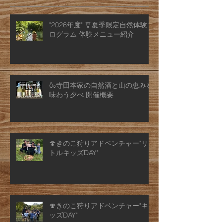
"2026年度" 🎐夏季限定自然体験プ
ログラム 体験メニュー紹介
🍶寺田本家の自然酒と山の恵みを
味わう夕べ 開催概要
🍄きのこ狩りアドベンチャー"リ
トルキッズDAY"
🍄きのこ狩りアドベンチャー"キ
ッズDAY"