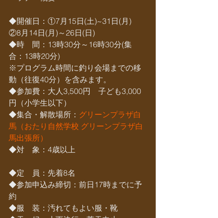
◆開催日：①7月15日(土)~31日(月) 　
②8月14日(月)～26日(日)
◆時　間：13時30分～16時30分(集
合：13時20分)
※プログラム時間に釣り会場までの移
動（往復40分）を含みます。
◆参加費：大人3,500円　子ども3,000
円（小学生以下）
◆集合・解散場所：
グリーンプラザ白
馬（おたり自然学校 グリーンプラザ白
馬出張所）
◆対　象：4歳以上
◆定　員：先着8名
◆参加申込み締切：前日17時までに予
約
◆服　装：汚れてもよい服・靴