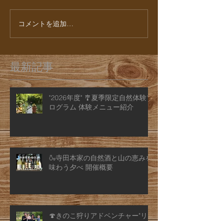
コメントを追加…
最新記事
"2026年度" 🎐夏季限定自然体験プ
ログラム 体験メニュー紹介
🍶寺田本家の自然酒と山の恵みを
味わう夕べ 開催概要
🍄きのこ狩りアドベンチャー"リ