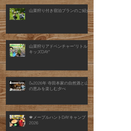
山菜狩り付き宿泊プランのご紹介
山菜狩りアドベンチャー"リトル
キッズDAY"
🍶2026年 寺田本家の自然酒と山
の恵みを楽しむ夕べ
🍁メープルハントDAYキャンプ
2026