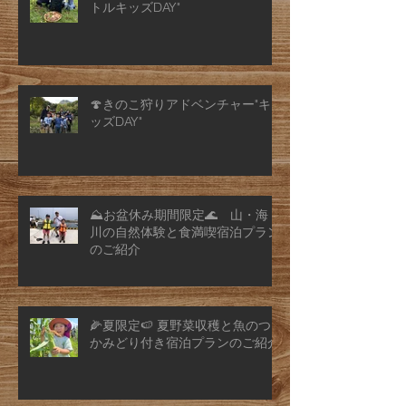
トルキッズDAY"
🍄きのこ狩りアドベンチャー"キ
ッズDAY"
⛰️お盆休み期間限定🌊 山・海・
川の自然体験と食満喫宿泊プラン
のご紹介
🌽夏限定🍉 夏野菜収穫と魚のつ
かみどり付き宿泊プランのご紹介