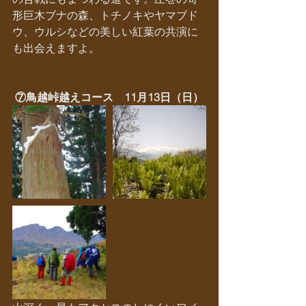
形巨木ブナの森、トチノキやヤマブド
ウ、ウルシなどの美しい紅葉の共演に
も出会えますよ。
 ⑦鳥越峠越えコース　11月13日（日）