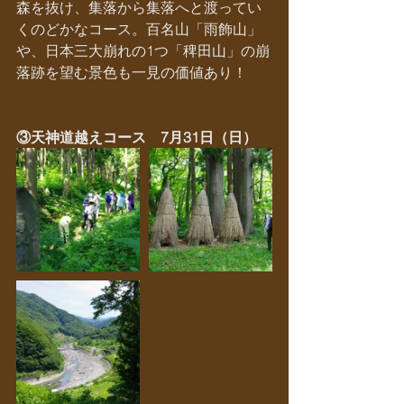
森を抜け、集落から集落へと渡ってい
くのどかなコース。百名山「雨飾山」
や、日本三大崩れの1つ「稗田山」の崩
落跡を望む景色も一見の価値あり！
③天神道越えコース　7月31日（日）