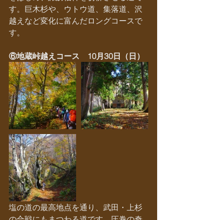
す。巨木杉や、ウトウ道、集落道、沢
越えなど変化に富んだロングコースで
す。
⑥地蔵峠越えコース　10月30日（日）
塩の道の最高地点を通り、武田・上杉
の合戦にもまつわる道です。圧巻の奇