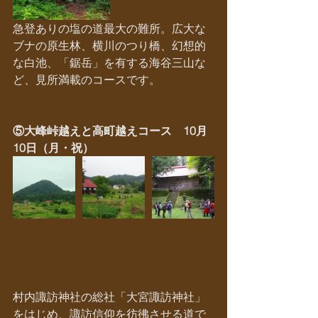
急登ありの塩の道最大の難所。広大な
ブナの原生林、横川のつり橋、幻想的
な白池、「鋸岳」を有する海谷三山な
ど、見所満載のコースです。
⑤大峰峠越えと高町越えコース　10月
10日（月・祝）
村内諏訪神社の総社「大宮諏訪神社」
をはじめ、諏訪信仰を彷彿させる道で