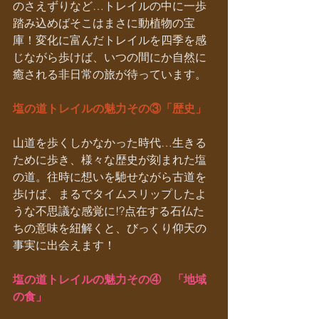
のさえずりなど…トレイルの中に一歩
踏み込めばそこはまさに動植物の宝
庫！変化に富んだトレイルを四季を感
じながら歩けば、いつの間にか自然に
癒される非日常の旅が待っています。
塩の道トレイルの魅力その③「歴史」
山道を歩くしかなかった時代…生きる
ために歩き、様々な歴史が刻まれた塩
の道。往時に想いを馳せながら古道を
歩けば、まるでタイムスリップしたよ
うな不思議な感覚に!?点在する石仏た
ちの意味を紐解くと、びっくり仰天の
事実に出会えます！
塩の道トレイルの魅力その④　「地域
の食」