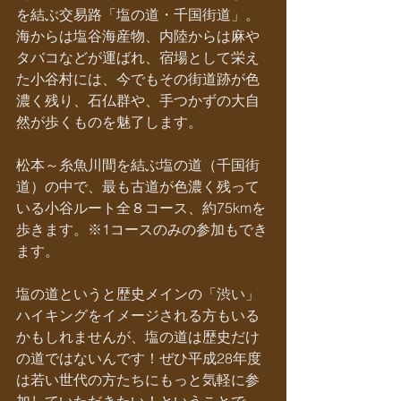
を結ぶ交易路「塩の道・千国街道」。
海からは塩谷海産物、内陸からは麻や
タバコなどが運ばれ、宿場として栄え
た小谷村には、今でもその街道跡が色
濃く残り、石仏群や、手つかずの大自
然が歩くものを魅了します。
松本～糸魚川間を結ぶ塩の道（千国街
道）の中で、最も古道が色濃く残って
いる小谷ルート全８コース、約75kmを
歩きます。※1コースのみの参加もでき
ます。
塩の道というと歴史メインの「渋い」
ハイキングをイメージされる方もいる
かもしれませんが、塩の道は歴史だけ
の道ではないんです！ぜひ平成28年度
は若い世代の方たちにもっと気軽に参
加していただきたい！ということで、