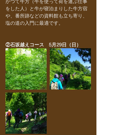
かつて牛方（牛を使って荷を運ぶ仕事
をした人）と牛が寝泊まりした牛方宿
や、番所跡などの資料館も立ち寄り、
塩の道の入門に最適です。
②石坂越えコース　5月29日（日）